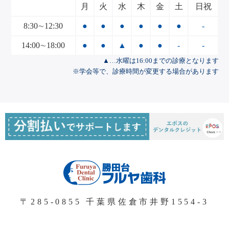
月
火
水
木
金
土
日祝
8:30∼12:30
●
●
●
●
●
●
-
14:00∼18:00
●
●
▲
●
●
-
-
▲…水曜は16:00までの診療となります
※学会等で、診療時間が変更する場合があります
〒285-0855 千葉県佐倉市井野1554-3