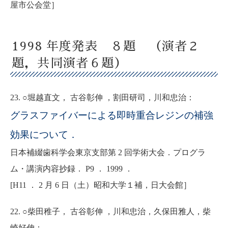
屋市公会堂］
1998 年度発表 ８題 （演者２
題，共同演者６題）
23. ○堀越直文， 古谷彰伸 ，割田研司，川和忠治：
グラスファイバーによる即時重合レジンの補強
効果について．
日本補綴歯科学会東京支部第 2 回学術大会．プログラ
ム・講演内容抄録． P9 ． 1999 ．
[H11 ． 2 月 6 日（土）昭和大学１補，日大会館］
22. ○柴田稚子， 古谷彰伸 ，川和忠治，久保田雅人，柴
崎好伸：