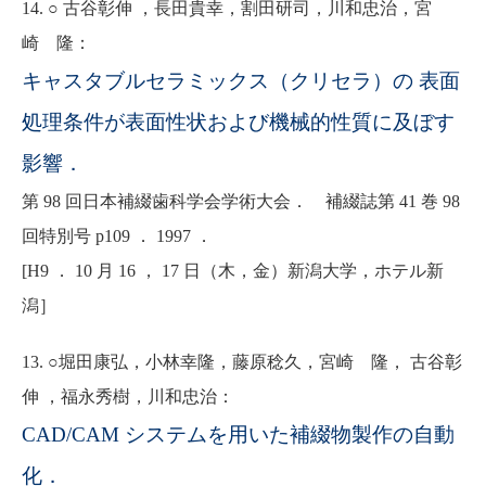
14. ○ 古谷彰伸 ，長田貴幸，割田研司，川和忠治，宮
崎 隆：
キャスタブルセラミックス（クリセラ）の 表面
処理条件が表面性状および機械的性質に及ぼす
影響．
第 98 回日本補綴歯科学会学術大会． 補綴誌第 41 巻 98
回特別号 p109 ． 1997 ．
[H9 ． 10 月 16 ， 17 日（木，金）新潟大学，ホテル新
潟］
13. ○堀田康弘，小林幸隆，藤原稔久，宮崎 隆， 古谷彰
伸 ，福永秀樹，川和忠治：
CAD/CAM システムを用いた補綴物製作の自動
化．