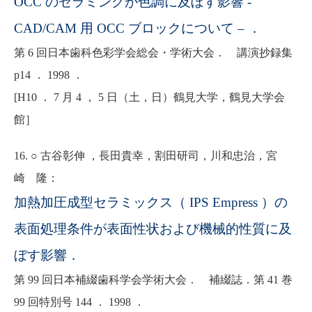
OCC のセラミングが色調に及ぼす影響 -
CAD/CAM 用 OCC ブロックについて – ．
第 6 回日本歯科色彩学会総会・学術大会． 講演抄録集
p14 ． 1998 ．
[H10 ． 7 月 4 ， 5 日（土，日）鶴見大学，鶴見大学会
館］
16. ○ 古谷彰伸 ，長田貴幸，割田研司，川和忠治，宮
崎 隆：
加熱加圧成型セラミックス（ IPS Empress ）の
表面処理条件が表面性状および機械的性質に及
ぼす影響．
第 99 回日本補綴歯科学会学術大会． 補綴誌．第 41 巻
99 回特別号 144 ． 1998 ．