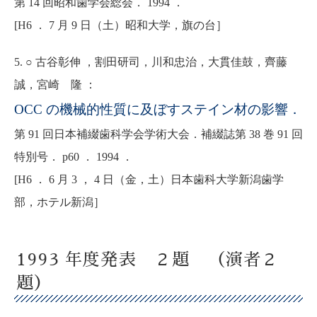
第 14 回昭和歯学会総会． 1994 ．
[H6 ． 7 月 9 日（土）昭和大学，旗の台］
5. ○ 古谷彰伸 ，割田研司，川和忠治，大貫佳鼓，齊藤
誠，宮崎 隆 ：
OCC の機械的性質に及ぼすステイン材の影響．
第 91 回日本補綴歯科学会学術大会．補綴誌第 38 巻 91 回
特別号． p60 ． 1994 ．
[H6 ． 6 月 3 ， 4 日（金，土）日本歯科大学新潟歯学
部，ホテル新潟］
1993 年度発表 ２題 （演者２
題）