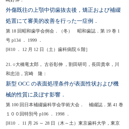
外傷既往の上顎中切歯抜去後，矯正および補綴
処置にて審美的改善を行った一症例．
第 18 回昭和歯学会例会．（冬） 昭和歯誌．第 19 巻 1
号 p134 ． 1999 ．
[H10 ． 12 月 12 日（土）歯科病院 6 階］
21. ○大橋竜太郎， 古谷彰伸 ，割田研司，長田貴幸，川
和忠治，宮崎 隆：
新型 OCC の表面処理条件が表面性状および機
械的性質に及ぼす影響．
第 100 回日本補綴歯科学会学術大会． 補綴誌．第 41 巻
１００回特別号 p106 ． 1998 ．
[H10 ． 11 月 26 ～ 28 日（木～土）東京歯科大学，東京