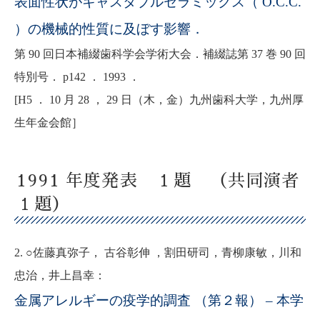
表面性状がキャスタブルセラミックス（ O.C.C.
）の機械的性質に及ぼす影響．
第 90 回日本補綴歯科学会学術大会．補綴誌第 37 巻 90 回
特別号． p142 ． 1993 ．
[H5 ． 10 月 28 ， 29 日（木，金）九州歯科大学，九州厚
生年金会館］
1991 年度発表 １題 （共同演者
１題）
2. ○佐藤真弥子， 古谷彰伸 ，割田研司，青柳康敏，川和
忠治，井上昌幸：
金属アレルギーの疫学的調査 （第２報） – 本学