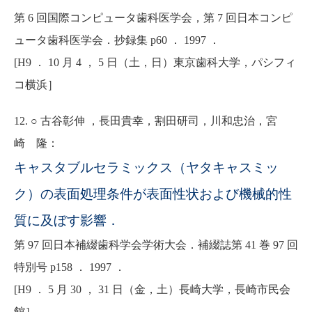
第 6 回国際コンピュータ歯科医学会，第 7 回日本コンピ
ュータ歯科医学会．抄録集 p60 ． 1997 ．
[H9 ． 10 月 4 ， 5 日（土，日）東京歯科大学，パシフィ
コ横浜］
12. ○ 古谷彰伸 ，長田貴幸，割田研司，川和忠治，宮
崎 隆：
キャスタブルセラミックス（ヤタキャスミッ
ク）の表面処理条件が表面性状および機械的性
質に及ぼす影響．
第 97 回日本補綴歯科学会学術大会．補綴誌第 41 巻 97 回
特別号 p158 ． 1997 ．
[H9 ． 5 月 30 ， 31 日（金，土）長崎大学，長崎市民会
館］