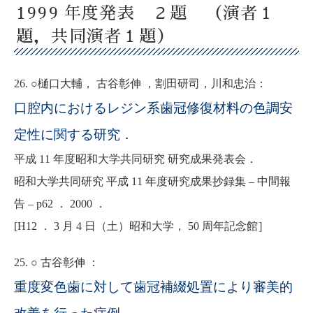
1999 年度発表 ２題 （演者１
題，共同演者１題）
26. ○樋口大輔， 古谷彰伸 ，割田研司，川和忠治：
口腔内におけるレジン系歯冠修復材料の色調安
定性に関する研究．
平成 11 年度昭和大学共同研究 研究成果発表会．
昭和大学共同研究 平成 11 年度研究成果抄録集 – 中間報
告 – p62 ． 2000 ．
[H12 ． 3 月 4 日（土）昭和大学， 50 周年記念館］
25. ○ 古谷彰伸 ：
重度変色歯に対して歯冠補綴処置により審美的