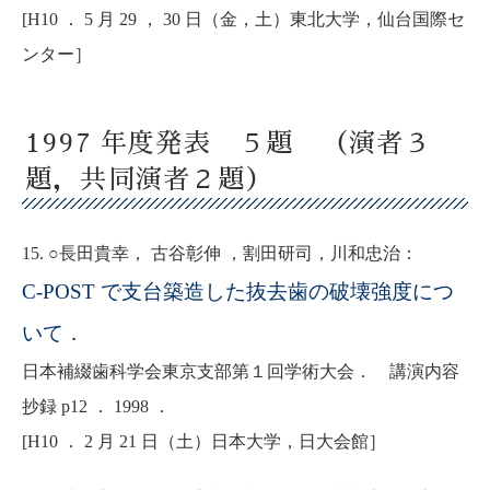
[H10 ． 5 月 29 ， 30 日（金，土）東北大学，仙台国際セ
ンター］
1997 年度発表 ５題 （演者３
題，共同演者２題）
15. ○長田貴幸， 古谷彰伸 ，割田研司，川和忠治：
C-POST で支台築造した抜去歯の破壊強度につ
いて．
日本補綴歯科学会東京支部第１回学術大会． 講演内容
抄録 p12 ． 1998 ．
[H10 ． 2 月 21 日（土）日本大学，日大会館］