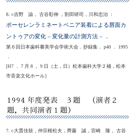
8. ○吉野 諭， 古谷彰伸 ，割田研司，川和忠治 ：
ポーセレンラミネートベニア装着による唇面カ
ントゥアの変化 – 変化量の計測方法 – ．
第６回日本歯科審美学会学術大会．抄録集． p40 ． 1995
．
[H7 ． 7 月 8 ， 9 日（土，日）松本歯科大学２補，松本
市音楽文化ホール］
1994 年度発表 ３題 （演者２
題，共同演者１題）
7. ○大貫佳鼓，仲宗根松夫，齊藤 誠，宮崎 隆， 古谷