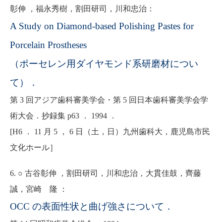
彰伸 ，福永秀樹，割田研司，川和忠治：
A Study on Diamond-based Polishing Pastes for
Porcelain Prostheses
（ポーセレン用ダイヤモンド系研磨材につい
て）．
第 3 回アジア歯科審美学会・第 5 回日本歯科審美学会学
術大会．抄録集 p63 ． 1994 ．
[H6 ． 11 月 5 ， 6 日（土，日）九州歯科大，鹿児島市民
文化ホール］
6. ○ 古谷彰伸 ，割田研司，川和忠治，大貫佳鼓，齊藤
誠，宮崎 隆 ：
OCC の表面性状と曲げ強さについて．