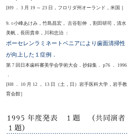
[H9 ． 3 月 19 ～ 23 日，フロリダ州オーランド，米国 ］
9. ○小峰あけみ，竹島昌宏， 古谷彰伸 ，割田研司，清水
美帆，長田貴幸，川和忠治 ：
ポーセレンラミネートベニアにより歯面清掃性
が向上した１症例．
第 7 回日本歯科審美学会学術大会．抄録集． p76 ． 1996
．
[H8 ． 10 月 12 ， 13 日（土，日）岩手医科大学，岩手教
育会館］
1995 年度発表 １題 （共同演者
１題）