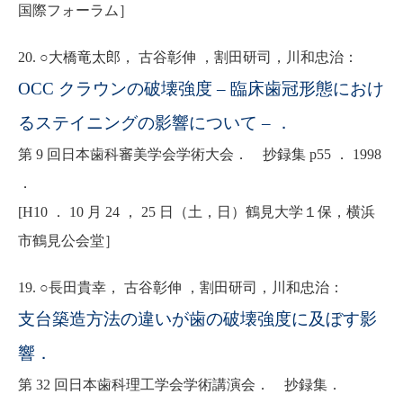
国際フォーラム］
20. ○大橋竜太郎， 古谷彰伸 ，割田研司，川和忠治：
OCC クラウンの破壊強度 – 臨床歯冠形態におけ
るステイニングの影響について – ．
第 9 回日本歯科審美学会学術大会． 抄録集 p55 ． 1998
．
[H10 ． 10 月 24 ， 25 日（土，日）鶴見大学１保，横浜
市鶴見公会堂］
19. ○長田貴幸， 古谷彰伸 ，割田研司，川和忠治：
支台築造方法の違いが歯の破壊強度に及ぼす影
響．
第 32 回日本歯科理工学会学術講演会． 抄録集．